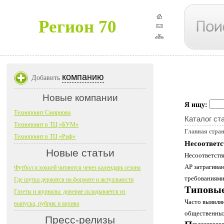
Регион 70
компанию
Добавить
Новые компании
Я ищу:
Технопоинт Смирнова
Каталог ст
Технопоинт в ТЦ «БУМ»
Главная стра
Технопоинт в ТЦ «Риф»
Несоответс
Новые статьи
Несоответств
АР затрагива
Футбол и хоккей читаются через календарь сезона
требованиями
Где шутка держится на формате и актуальности
Типовые
Газеты и журналы: доверие складывается из
Часто выявля
выпуска, рубрик и архива
общественных
Пресс-релизы