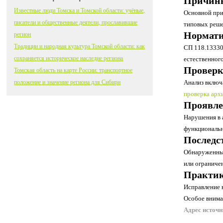
Причины
Известные люди Томска и Томской области: учёные,
Основной при
писатели и общественные деятели, прославившие
типовых реше
Нормати
регион
Традиции и народная культура Томской области: как
СП 118.13330
сохраняется историческое наследие региона
естественног
Проверк
Томская область на карте России: транспортное
положение и значение региона для Сибири
Анализ включ
проверка арх
Проявле
Нарушения в 
функциональны
Последс
Обнаруженные
или ограничен
Практик
Исправление 
Особое внима
Адрес источ