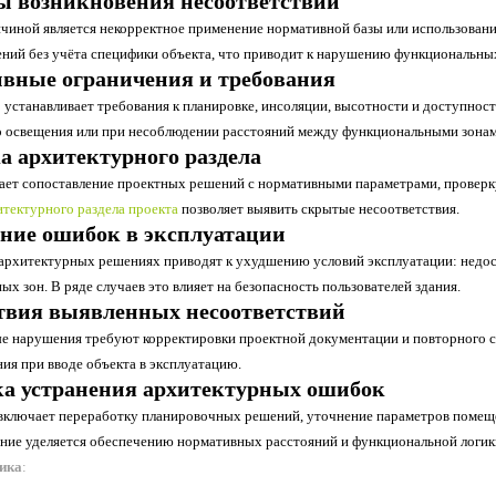
 возникновения несоответствий
чиной является некорректное применение нормативной базы или использован
ний без учёта специфики объекта, что приводит к нарушению функциональны
вные ограничения и требования
 устанавливает требования к планировке, инсоляции, высотности и доступно
о освещения или при несоблюдении расстояний между функциональными зонами
а архитектурного раздела
ает сопоставление проектных решений с нормативными параметрами, проверк
итектурного раздела проекта
позволяет выявить скрытые несоответствия.
ние ошибок в эксплуатации
архитектурных решениях приводят к ухудшению условий эксплуатации: недос
х зон. В ряде случаев это влияет на безопасность пользователей здания.
твия выявленных несоответствий
 нарушения требуют корректировки проектной документации и повторного со
ия при вводе объекта в эксплуатацию.
а устранения архитектурных ошибок
включает переработку планировочных решений, уточнение параметров помещен
ние уделяется обеспечению нормативных расстояний и функциональной логик
ника
: