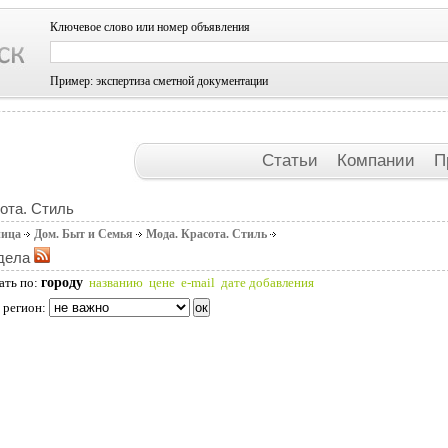
Ключевое слово или номер объявления
Пример: экспертиза сметной документации
Статьи
Компании
П
ота. Стиль
ница
Дом. Быт и Семья
Мода. Красота. Стиль
дела
городу
ать по:
названию
цене
e-mail
дате добавления
 регион: