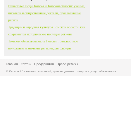
Известные люди Томска и Томской области: учёные,
писатели и общественные деятели, прославившие
регион
Традиции и народная культура Томской области: как
сохраняется историческое наследие региона
Томская область на карте России: транспортное
положение и значение региона для Сибири
Главная
Статьи
Предприятия
Пресс-релизы
© Регион 70 - каталог компаний, производители товаров и услуг, объявления