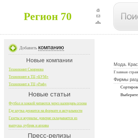
Регион 70
компанию
Добавить
Новые компании
Мода. Крас
Технопоинт Смирнова
Главная стра
Технопоинт в ТЦ «БУМ»
Фирмы раз
Технопоинт в ТЦ «Риф»
Сортиров
Новые статьи
Выберите
Футбол и хоккей читаются через календарь сезона
Где шутка держится на формате и актуальности
Газеты и журналы: доверие складывается из
выпуска, рубрик и архива
Пресс-релизы