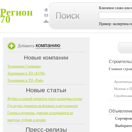
Ключевое слово или 
Регион
70
Пример: экспертиза с
компанию
Добавить
Новые компании
Строительс
Технопоинт Смирнова
Главная стра
Технопоинт в ТЦ «БУМ»
Технопоинт в ТЦ «Риф»
Архитектура
Новые статьи
Монтаж и П
Стройтехни
Футбол и хоккей читаются через календарь сезона
Где шутка держится на формате и актуальности
Объявлени
Газеты и журналы: доверие складывается из
Сортиров
выпуска, рубрик и архива
Выберите
Пресс-релизы