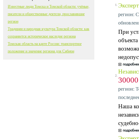
Эксперт
1.
Известные люди Томска и Томской области: учёные,
регион: С
писатели и общественные деятели, прославившие
регион
обновлени
Традиции и народная культура Томской области: как
При уст
сохраняется историческое наследие региона
объекта
Томская область на карте России: транспортное
возможн
положение и значение региона для Сибири
недопус
Независ
2.
3000
регион: Т
последнее
Наша ко
независ
судебно
Эксперт