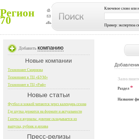
Ключевое слово или 
Регион
70
Пример: экспертиза с
компанию
Добавить
Новые компании
Добавление
Технопоинт Смирнова
Технопоинт в ТЦ «БУМ»
Заполнит
Технопоинт в ТЦ «Риф»
*
Раздел
Новые статьи
Название 
Футбол и хоккей читаются через календарь сезона
Где шутка держится на формате и актуальности
Газеты и журналы: доверие складывается из
выпуска, рубрик и архива
Пресс-релизы