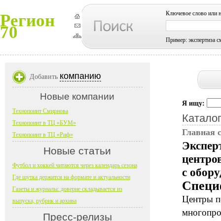
Ключевое слово или 
Регион
70
Пример: экспертиза с
компанию
Добавить
Новые компании
Я ищу:
Технопоинт Смирнова
Каталог
Технопоинт в ТЦ «БУМ»
Главная 
Технопоинт в ТЦ «Риф»
Экспер
Новые статьи
центро
Футбол и хоккей читаются через календарь сезона
с обор
Где шутка держится на формате и актуальности
Специ
Газеты и журналы: доверие складывается из
Центры п
выпуска, рубрик и архива
многопро
Пресс-релизы