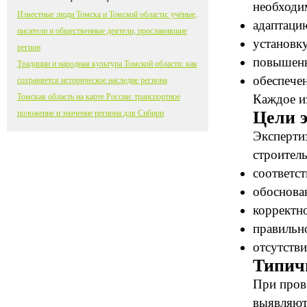
необходи
Известные люди Томска и Томской области: учёные,
адаптаци
писатели и общественные деятели, прославившие
установк
регион
повышенн
Традиции и народная культура Томской области: как
обеспече
сохраняется историческое наследие региона
Томская область на карте России: транспортное
Каждое из
Цели 
положение и значение региона для Сибири
Эксперти
строител
соответс
обоснова
корректн
правильн
отсутств
Типич
При пров
выявляют