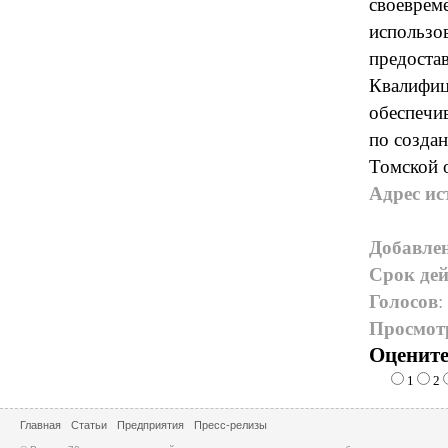
своеврем
использов
предоста
Квалифи
обеспечи
по созда
Томской 
Адрес ис
Добавле
Срок дей
Голосов
:
Просмот
Оцените
1
2
Главная
Статьи
Предприятия
Пресс-релизы