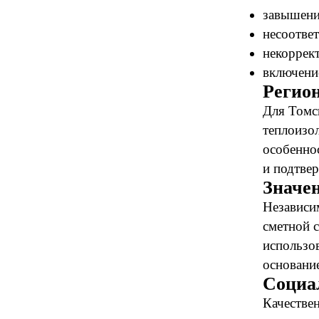
завышени
несоотве
некоррек
включени
Регио
Для Томс
теплоизо
особенно
и подтве
Значе
Независи
сметной с
использо
основани
Социа
Качествен