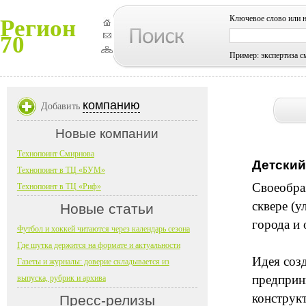
Ключевое слово или 
Регион
70
Пример: экспертиза с
компанию
Добавить
Новые компании
Технопоинт Смирнова
Детский
Технопоинт в ТЦ «БУМ»
Своеобра
Технопоинт в ТЦ «Риф»
сквере (у
Новые статьи
города и 
Футбол и хоккей читаются через календарь сезона
Где шутка держится на формате и актуальности
Идея соз
Газеты и журналы: доверие складывается из
предприн
выпуска, рубрик и архива
конструкт
Пресс-релизы