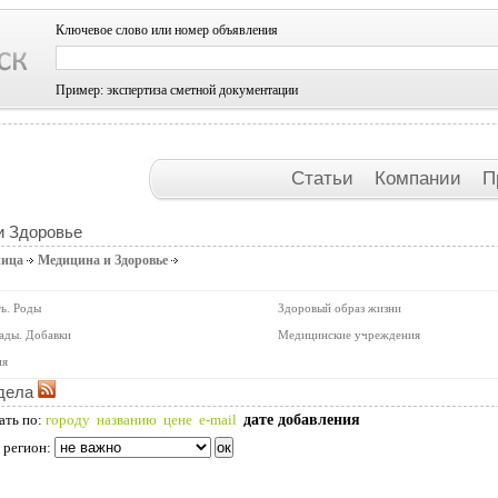
Ключевое слово или номер объявления
Пример: экспертиза сметной документации
Статьи
Компании
П
и Здоровье
ница
Медицина и Здоровье
ь. Роды
Здоровый образ жизни
Бады. Добавки
Медицинские учреждения
ия
дела
дате добавления
ать по:
городу
названию
цене
e-mail
 регион: