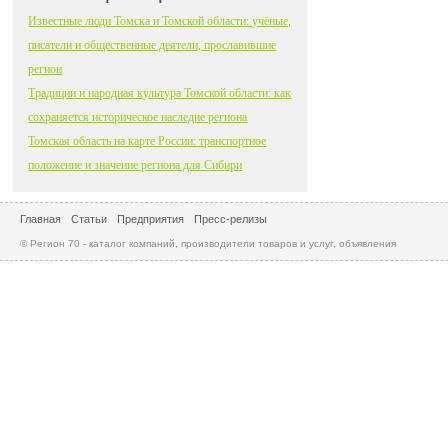
Известные люди Томска и Томской области: учёные,
писатели и общественные деятели, прославившие
регион
Традиции и народная культура Томской области: как
сохраняется историческое наследие региона
Томская область на карте России: транспортное
положение и значение региона для Сибири
Главная
Статьи
Предприятия
Пресс-релизы
© Регион 70 - каталог компаний, производители товаров и услуг, объявления