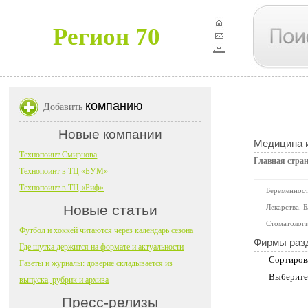
Регион 70
компанию
Добавить
Новые компании
Медицина 
Технопоинт Смирнова
Главная стра
Технопоинт в ТЦ «БУМ»
Технопоинт в ТЦ «Риф»
Беременност
Новые статьи
Лекарства. 
Стоматолог
Футбол и хоккей читаются через календарь сезона
Фирмы раз
Где шутка держится на формате и актуальности
Сортиров
Газеты и журналы: доверие складывается из
Выберите
выпуска, рубрик и архива
Пресс-релизы