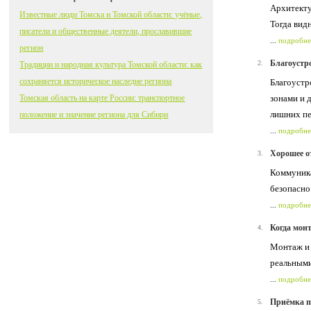
Архитекту
Известные люди Томска и Томской области: учёные,
Тогда вид
писатели и общественные деятели, прославившие
...
подробне
регион
Благоустро
2.
Традиции и народная культура Томской области: как
сохраняется историческое наследие региона
Благоустр
Томская область на карте России: транспортное
зонами и 
лишних пе
положение и значение региона для Сибири
...
подробне
Хорошее от
3.
Коммуника
безопасно
...
подробне
Когда монт
4.
Монтаж и 
реальными
...
подробне
Приёмка п
5.