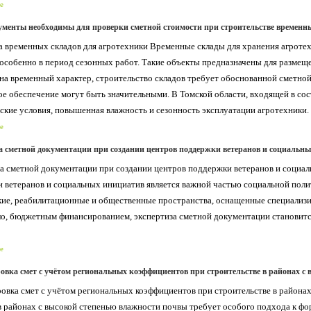
е
ументы необходимы для проверки сметной стоимости при строительстве временн
 временных складов для агротехники Временные склады для хранения агроте
 особенно в период сезонных работ. Такие объекты предназначены для размеще
на временный характер, строительство складов требует обоснованной сметной
е обеспечение могут быть значительными. В Томской области, входящей в сос
ские условия, повышенная влажность и сезонность эксплуатации агротехники.
е
а сметной документации при создании центров поддержки ветеранов и социальны
а сметной документации при создании центров поддержки ветеранов и социал
 ветеранов и социальных инициатив является важной частью социальной поли
ие, реабилитационные и общественные пространства, оснащенные специализи
ло, бюджетным финансированием, экспертиза сметной документации становит
е
овка смет с учётом региональных коэффициентов при строительстве в районах с
овка смет с учётом региональных коэффициентов при строительстве в района
в районах с высокой степенью влажности почвы требует особого подхода к ф