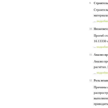
Строительн
9.
Строительн
материала
...
подробне
Несоответ
10.
Прогиб ст
16.13330 
...
подробне
Анализ пр
11.
Анализ пр
расчётах.
...
подробне
Роль неза
12.
Причины с
распростр
выполненн
приводить