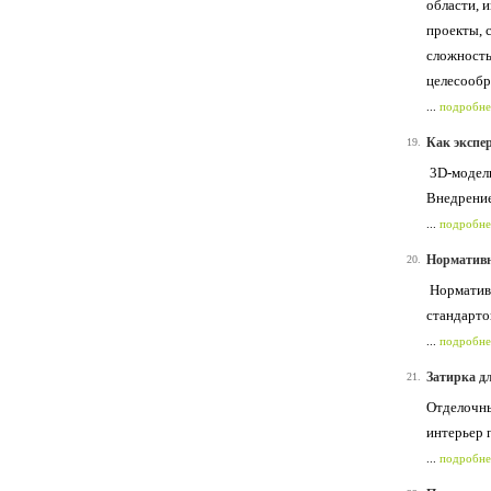
области, 
проекты, 
сложность
целесообр
...
подробне
Как экспе
19.
3D-модели
Внедрение
...
подробне
Нормативн
20.
Нормативн
стандарто
...
подробне
Затирка д
21.
Отделочны
интерьер 
...
подробне