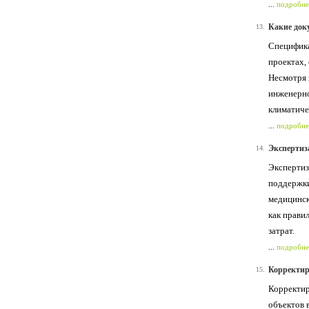
...
подробне
Какие док
13.
Специфика
проектах,
Несмотря 
инженерно
климатиче
...
подробне
Экспертиз
14.
Экспертиз
поддержки
медицинск
как прави
затрат.
...
подробне
Корректир
15.
Корректир
объектов 