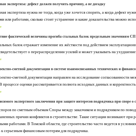
ая экспертиза: дефект должен получить причину, а не догадку
ая экспертиза нужна не тогда, когда уже хочется спорить, а когда дефект нужн
ми или работами, сколько стоит устранение и какие доказательства можно испо
е
ствие фактической величины прогиба стальных балок предельным значениям СП 
альных балок отражает изменение их жёсткости под действием эксплуатацион
свидетельствует о перераспределении усилий и может указывать на ухудшение
е
оектно-сметной документации в системе взаимосвязанных технических и финанс
оектно-сметной документации направлен на исследование согласованности ме
 В процессе оценки рассматривается полнота исходных данных и корректност
е
висимого экспертного заключения при защите интересов подрядчика при споре о 
поров по сметным объемам Споры между заказчиком и подрядчиком по поводу
аненных причин конфликтов в строительстве. Такие ситуации возникают при 
ыми работами. В Томской области, где строительство часто ведется в условия
 к серьезным финансовым потерям для подрядчика.