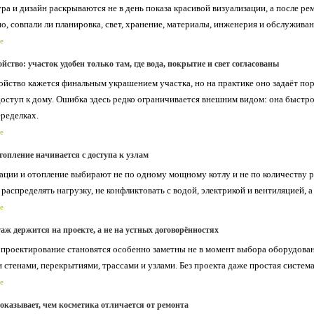
ра и дизайн раскрываются не в день показа красивой визуализации, а после ре
но, совпали ли планировка, свет, хранение, материалы, инженерия и обслужив
е
йство: участок удобен только там, где вода, покрытие и свет согласованы
ойство кажется финальным украшением участка, но на практике оно задаёт по
доступ к дому. Ошибка здесь редко ограничивается внешним видом: она быстро 
ределках.
е
опление начинается с доступа к узлам
ции и отопление выбирают не по одному мощному котлу и не по количеству ра
 распределять нагрузку, не конфликтовать с водой, электрикой и вентиляцией,
е
аж держится на проекте, а не на устных договорённостях
проектирование становятся особенно заметны не в момент выбора оборудования
 стенами, перекрытиями, трассами и узлами. Без проекта даже простая систем
е
оказывает, чем косметика отличается от ремонта