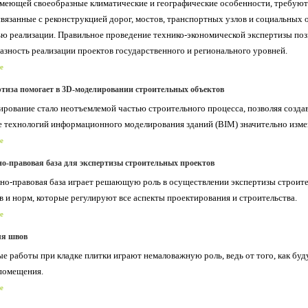
имеющей своеобразные климатические и географические особенности, требуют 
связанные с реконструкцией дорог, мостов, транспортных узлов и социальных
ю реализации. Правильное проведение технико-экономической экспертизы поз
азность реализации проектов государственного и регионального уровней.
е
ртиза помогает в 3D-моделировании строительных объектов
рование стало неотъемлемой частью строительного процесса, позволяя созда
 технологий информационного моделирования зданий (BIM) значительно измен
е
о-правовая база для экспертизы строительных проектов
о-правовая база играет решающую роль в осуществлении экспертизы строител
в и норм, которые регулируют все аспекты проектирования и строительства.
е
ля швов
е работы при кладке плитки играют немаловажную роль, ведь от того, как буд
помещения.
е