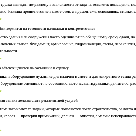
отделка выглядят по-разному в зависимости от задачи: освежить помещение, п
ию. Разница проявляется не в цвете стен, а в демонтаже, основаниях, стяжке, 
е
йки держится на готовности площадки и контроле этапов
ство здания или сооружения часто оценивают по обещанному сроку сдачи, но 
ключевых этапов. Фундамент, армирование, гидроизоляция, стены, перекрытия
тельности.
е
 объекте ценится по состоянию и сервису
ика и оборудование нужны не для наличия в смете, а для конкретного темпа ра
оборудование оценивают по состоянию, моточасам, гидравлике, двигателю, рас
е
вая заявка должна стать регламентной услугой
 теме закрывают те задачи, которые появляются после строительства, ремонта 
и, кровля — проверки примыканий, дренаж — очистки, а мелкие неисправности
.
е