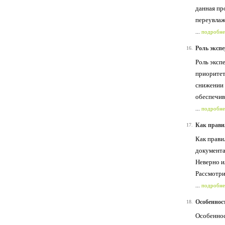
данная пр
переувлаж
...
подробне
Роль эксп
16.
Роль эксп
приоритет
снижении 
обеспечив
...
подробне
Как прави
17.
Как прави
документа
Неверно и
Рассмотри
...
подробне
Особеннос
18.
Особеннос