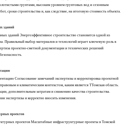
болотистыми грунтами, высоким уровнем грунтовых вод и сезонным
, сроки строительства и, как следствие, на итоговую стоимость объекта.
ых зданий
вных зданий Энергоэффективное строительство становится одной из
на. Правильный выбор материалов и технологий играет ключевую роль в
пертиза проектно-сметной документации и технических решений
безопасность.
нтацию
ментацию Согласование замечаний экспертизы и корректировка проектной
правовым и климатическим контекстом, каким является ТТомская область.
ации, дополнительным затратам и снижению качества строительства.
ия экспертизы и корректно вносить изменения.
урных проектов
руктурных проектов Масштабные инфраструктурные проекты в Томской