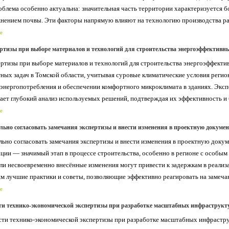
облема особенно актуальна: значительная часть территории характеризуется 
нением почвы. Эти факторы напрямую влияют на технологию производства работ
е
ертизы при выборе материалов и технологий для строительства энергоэффективн
ертизы при выборе материалов и технологий для строительства энергоэффекти
ных задач в Томской области, учитывая суровые климатические условия регио
энергопотребления и обеспечении комфортного микроклимата в зданиях. Экс
ает глубокий анализ используемых решений, подтверждая их эффективность и 
е
льно согласовать замечания экспертизы и внести изменения в проектную докуме
льно согласовать замечания экспертизы и внести изменения в проектную доку
ции — значимый этап в процессе строительства, особенно в регионе с особым 
ли несвоевременно внесённые изменения могут привести к задержкам в реализ
м лучшие практики и советы, позволяющие эффективно реагировать на замечан
е
ти технико-экономической экспертизы при разработке масштабных инфраструкт
ти технико-экономической экспертизы при разработке масштабных инфраст