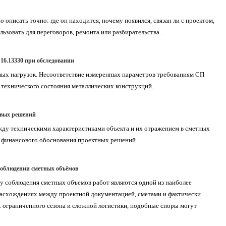
о описать точно: где он находится, почему появился, связан ли с проектом,
льзовать для переговоров, ремонта или разбирательства.
16.13330 при обследовании
ных нагрузок. Несоответствие измеренных параметров требованиям СП
 технического состояния металлических конструкций.
овых решений
жду техническими характеристиками объекта и их отражением в сметных
ь финансового обоснования проектных решений.
соблюдении сметных объёмов
 соблюдения сметных объемов работ являются одной из наиболее
расхождениях между проектной документацией, сметами и фактически
х ограниченного сезона и сложной логистики, подобные споры могут