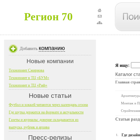
Регион 70
компанию
Добавить
Новые компании
Я ищу:
Технопоинт Смирнова
Каталог ст
Технопоинт в ТЦ «БУМ»
Главная стра
Технопоинт в ТЦ «Риф»
Новые статьи
Архитектура
Монтаж и П
Футбол и хоккей читаются через календарь сезона
Стройтехни
Где шутка держится на формате и актуальности
Статьи разд
Газеты и журналы: доверие складывается из
выпуска, рубрик и архива
Где дизайн
1.
Пресс-релизы