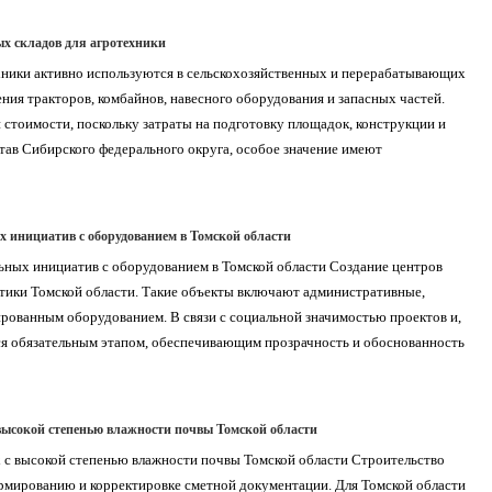
ых складов для агротехники
хники активно используются в сельскохозяйственных и перерабатывающих
ния тракторов, комбайнов, навесного оборудования и запасных частей.
 стоимости, поскольку затраты на подготовку площадок, конструкции и
тав Сибирского федерального округа, особое значение имеют
х инициатив с оборудованием в Томской области
ьных инициатив с оборудованием в Томской области Создание центров
тики Томской области. Такие объекты включают административные,
рованным оборудованием. В связи с социальной значимостью проектов и,
ся обязательным этапом, обеспечивающим прозрачность и обоснованность
 высокой степенью влажности почвы Томской области
х с высокой степенью влажности почвы Томской области Строительство
ормированию и корректировке сметной документации. Для Томской области