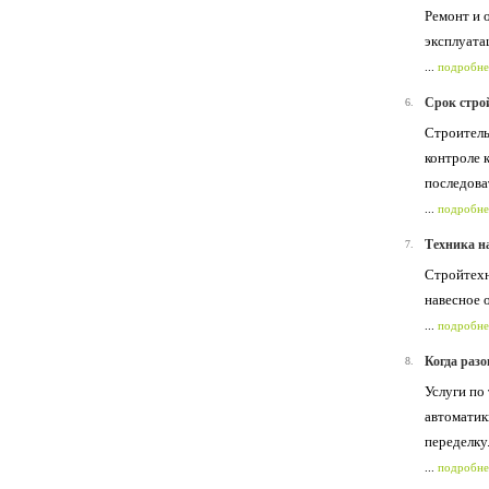
Ремонт и 
эксплуатац
...
подробне
Срок стро
6.
Строитель
контроле 
последова
...
подробне
Техника на
7.
Стройтехн
навесное 
...
подробне
Когда разо
8.
Услуги по
автоматик
переделку
...
подробне