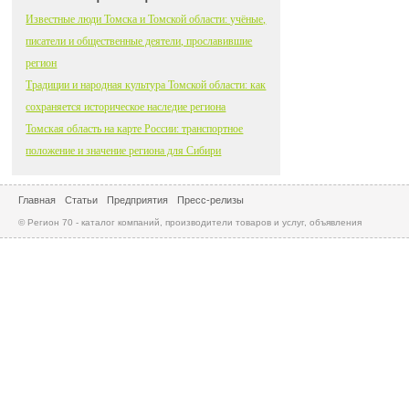
Известные люди Томска и Томской области: учёные,
писатели и общественные деятели, прославившие
регион
Традиции и народная культура Томской области: как
сохраняется историческое наследие региона
Томская область на карте России: транспортное
положение и значение региона для Сибири
Главная
Статьи
Предприятия
Пресс-релизы
© Регион 70 - каталог компаний, производители товаров и услуг, объявления