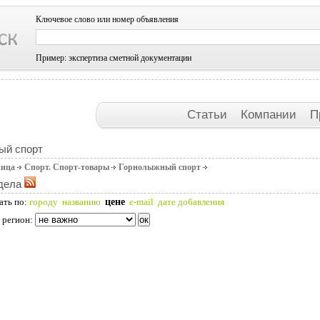
Ключевое слово или номер объявления
Пример: экспертиза сметной документации
Статьи
Компании
П
ый спорт
ница
Спорт. Спорт-товары
Горнолыжный спорт
дела
цене
ать по:
городу
названию
e-mail
дате добавления
 регион: