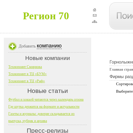
Регион 70
компанию
Добавить
Новые компании
Горнолыжн
Технопоинт Смирнова
Главная стра
Технопоинт в ТЦ «БУМ»
Фирмы раз
Технопоинт в ТЦ «Риф»
Сортиров
Новые статьи
Выберите
Футбол и хоккей читаются через календарь сезона
Где шутка держится на формате и актуальности
Газеты и журналы: доверие складывается из
выпуска, рубрик и архива
Пресс-релизы