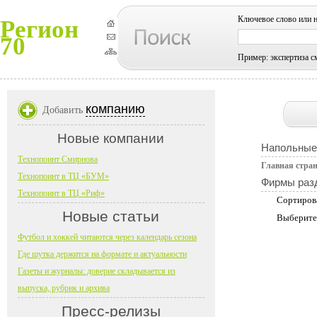
Ключевое слово или 
Регион
70
Пример: экспертиза с
компанию
Добавить
Новые компании
Напольные
Технопоинт Смирнова
Главная стра
Технопоинт в ТЦ «БУМ»
Фирмы раз
Технопоинт в ТЦ «Риф»
Сортиров
Новые статьи
Выберите
Футбол и хоккей читаются через календарь сезона
Где шутка держится на формате и актуальности
Газеты и журналы: доверие складывается из
выпуска, рубрик и архива
Пресс-релизы